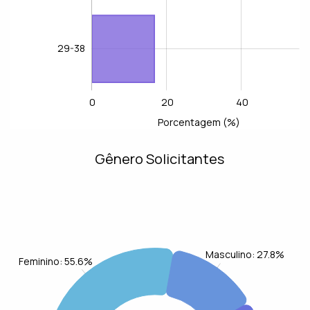
29-38
0
20
40
-40
-20
60
80
L
Porcentagem (%)
Gênero Solicitantes
Masculino: 27.8%
Feminino: 55.6%