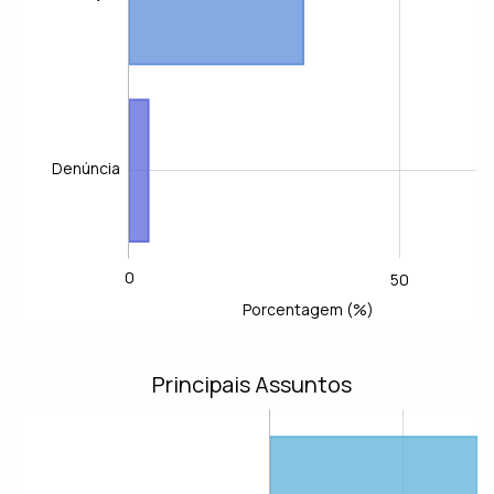
Denúncia
0
-100
-40
-20
100
150
-50
L
50
Porcentagem (%)
Principais Assuntos